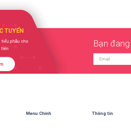
C TUYẾN
Bạn đang 
c tiểu phẫu cho
 tiên
ám
Menu Chính
Thông tin