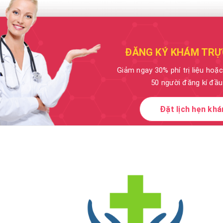
ĐĂNG KÝ KHÁM TRỰ
Giảm ngay 30% phí trị liệu hoặ
50 người đăng kí đầu
Đặt lịch hẹn kh