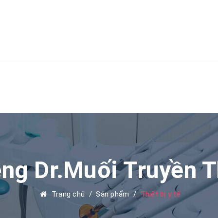
ng Dr.Muối Truyền T
Trang chủ
/
Sản phẩm
/
Thiết bị y tế