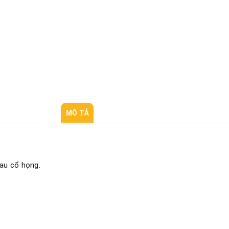
MÔ TẢ
au cổ họng.