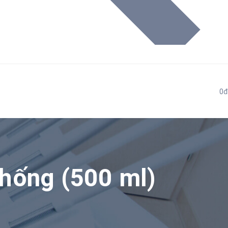
0đ
hống (500 ml)