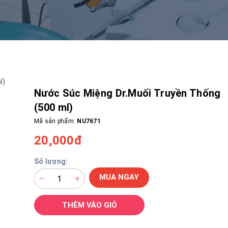
Nước Súc Miệng Dr.Muối Truyền Thống
(500 ml)
Mã sản phẩm:
NU7671
20,000đ
Số lượng:
MUA NGAY
THÊM VÀO GIỎ