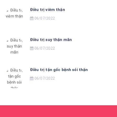
Điều trị viêm thận
06/07/2022
Điều trị suy thận mãn
06/07/2022
Điều trị tận gốc bệnh sỏi thận
06/07/2022