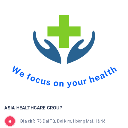
ASIA HEALTHCARE GROUP
Địa chỉ:
76 Đại Từ, Đại Kim, Hoàng Mai, Hà Nội