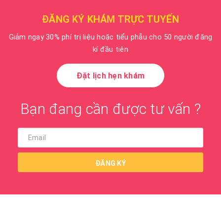
ĐĂNG KÝ KHÁM TRỰC TUYẾN
Giảm ngay 30% phí trị liệu hoặc tiểu phẫu cho 50 người đăng
kí đầu tiên
Đặt lịch hẹn khám
Bạn đang cần được tư vấn ?
ĐĂNG KÝ