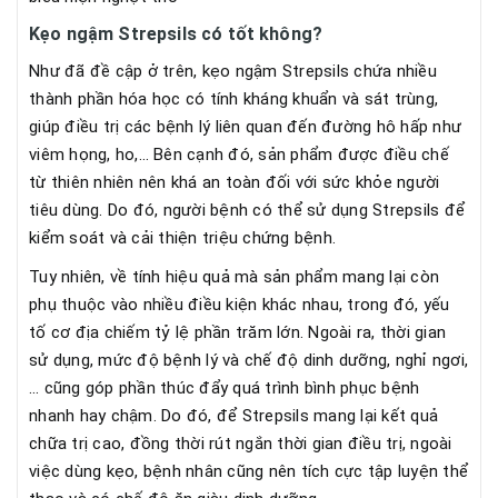
Kẹo ngậm Strepsils có tốt không?
Như đã đề cập ở trên, kẹo ngậm Strepsils chứa nhiều
thành phần hóa học có tính kháng khuẩn và sát trùng,
giúp điều trị các bệnh lý liên quan đến đường hô hấp như
viêm họng, ho,… Bên cạnh đó, sản phẩm được điều chế
từ thiên nhiên nên khá an toàn đối với sức khỏe người
tiêu dùng. Do đó, người bệnh có thể sử dụng Strepsils để
kiểm soát và cải thiện triệu chứng bệnh.
Tuy nhiên, về tính hiệu quả mà sản phẩm mang lại còn
phụ thuộc vào nhiều điều kiện khác nhau, trong đó, yếu
tố cơ địa chiếm tỷ lệ phần trăm lớn. Ngoài ra, thời gian
sử dụng, mức độ bệnh lý và chế độ dinh dưỡng, nghỉ ngơi,
… cũng góp phần thúc đẩy quá trình bình phục bệnh
nhanh hay chậm. Do đó, để Strepsils mang lại kết quả
chữa trị cao, đồng thời rút ngắn thời gian điều trị, ngoài
việc dùng kẹo, bệnh nhân cũng nên tích cực tập luyện thể